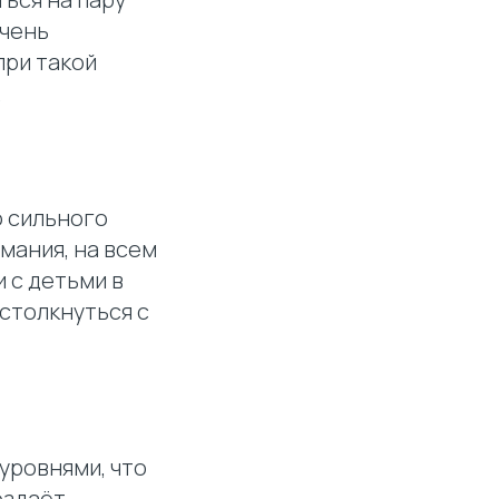
очень
при такой
.
о сильного
мания, на всем
 с детьми в
 столкнуться с
уровнями, что
оздаёт