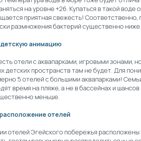
аняться на уровне +26. Купаться в такой воде 
щается приятная свежесть! Соответственно, 
ски размножения бактерий существенно ниже
а детскую анимацию
есть отели с аквапарками, игровыми зонами, н
х детских пространств там не будет. Для пони
ерно 5 отелей с большими аквапарками! Семьи
ят время на пляже, а не в бассейнах и шансов
ущественно меньше.
 расположение отелей
ии отелей Эгейского побережья расположены 
ть гостям равномерно распределиться и не с