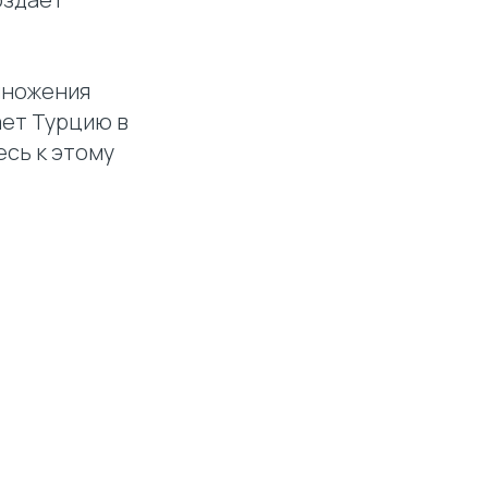
множения
ает Турцию в
есь к этому