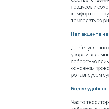
градусов и сохр
комфортно, ощу
температуре ри
Нет акцента н
Да, безусловно 
упора и огромны
побережье прим
основном провод
ротавирусом с
Более удобное
Часто территор
даёт возможнос