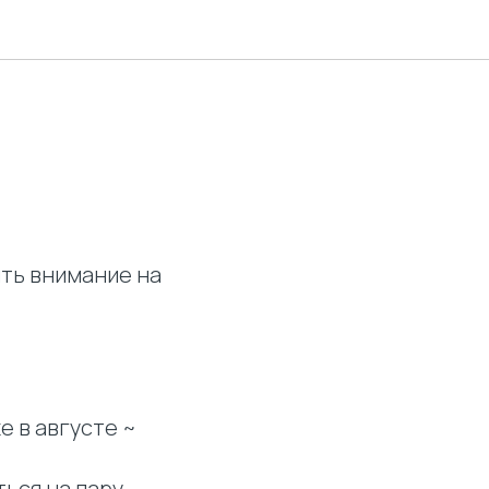
ть внимание на
е в августе ~
ься на пару