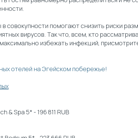
нности.
ы в совокупности помогают снизить риски раз
ятных вирусов. Так что, всем, кто рассматрив
т максимально избежать инфекций, присмотрит
ных отелей на Эгейском побережье!
лых
ch & Spa 5* - 196 811 RUB
rt Bodrum 5* - 223 666 RUB