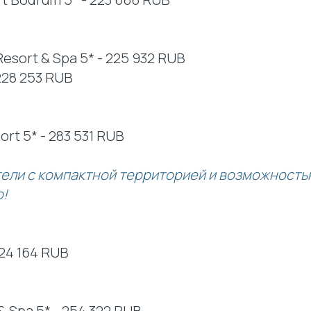
esort & Spa 5* - 225 932 RUB
228 253 RUB
rt 5* - 283 531 RUB
тели с компактной территорией и возможность
р!
224 164 RUB
& Spa 5* - 254 322 RUB