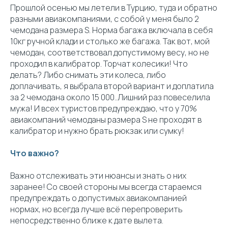
Прошлой осенью мы летели в Турцию, туда и обратно
разными авиакомпаниями, с собой у меня было 2
чемодана размера S. Норма багажа включала в себя
10кг ручной клади и столько же багажа. Так вот, мой
чемодан, соответствовал допустимому весу, но не
проходил в калибратор. Торчат колесики! Что
делать? Либо снимать эти колеса, либо
доплачивать, я выбрала второй вариант и доплатила
за 2 чемодана около 15 000..Лишний раз повеселила
мужа! И всех туристов предупреждаю, что у 70%
авиакомпаний чемоданы размера S не проходят в
калибратор и нужно брать рюкзак или сумку!
Что важно?
Важно отслеживать эти нюансы и знать о них
заранее! Со своей стороны мы всегда стараемся
предупреждать о допустимых авиакомпанией
нормах, но всегда лучше всё перепроверить
непосредственно ближе к дате вылета.