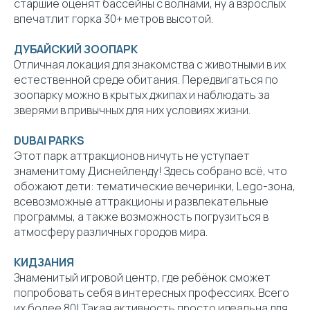
старшие оценят бассейны с волнами, ну а взрослых
впечатлит горка 30+ метров высотой.
ДУБАЙСКИЙ ЗООПАРК
Отличная локация для знакомства с животными в их
естественной среде обитания. Передвигаться по
зоопарку можно в крытых джипах и наблюдать за
зверями в привычных для них условиях жизни.
DUBAI PARKS
Этот парк аттракционов ничуть не уступает
знаменитому Диснейленду! Здесь собрано всё, что
обожают дети: тематические вечеринки, Lego-зона,
всевозможные аттракционы и развлекательные
программы, а также возможность погрузиться в
атмосферу различных городов мира.
КИДЗАНИЯ
Знаменитый игровой центр, где ребёнок сможет
попробовать себя в интересных профессиях. Всего
их более 80! Такая активность просто идеальна для