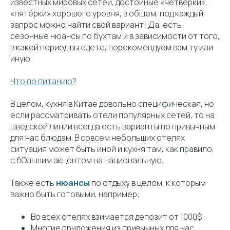
известных мировых сетей, достойные «четвёрки»,
«пятёрки» хорошего уровня, в общем, под каждый
запрос можно найти свой вариант! Да, есть
сезонные нюансы по бухтам и в зависимости от того,
в какой период вы едете, порекомендуем вам ту или
иную.
Что по питанию?
В целом, кухня в Китае довольно специфическая, но
если рассматривать отели популярных сетей, то на
шведской линии всегда есть варианты по привычным
для нас блюдам. В совсем небольших отелях
ситуация может быть иной и кухня там, как правило,
с бОльшим акцентом на национальную.
Также есть
нюансы
по отдыху в целом, к которым
важно быть готовыми, например:
Во всех отелях взимается депозит от 1000$
Многие приложения из привычных для нас