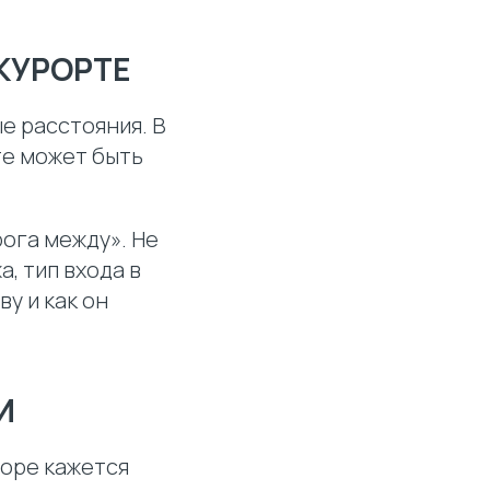
 КУРОРТЕ
ые расстояния. В
пте может быть
рога между». Не
, тип входа в
ву и как он
И
Море кажется