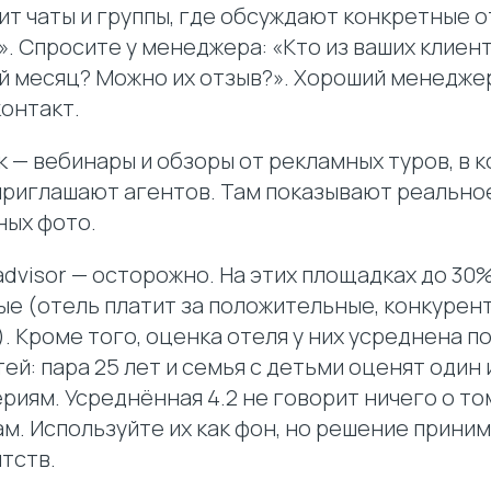
т чаты и группы, где обсуждают конкретные о
. Спросите у менеджера: «Кто из ваших клиент
й месяц? Можно их отзыв?». Хороший менедже
контакт.
 — вебинары и обзоры от рекламных туров, в 
приглашают агентов. Там показывают реально
ых фото.
padvisor — осторожно. На этих площадках до 30
е (отель платит за положительные, конкурент
 Кроме того, оценка отеля у них усреднена п
ей: пара 25 лет и семья с детьми оценят один 
риям. Усреднённая 4.2 не говорит ничего о то
м. Используйте их как фон, но решение прини
тств.