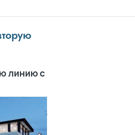
вторую
ую линию с