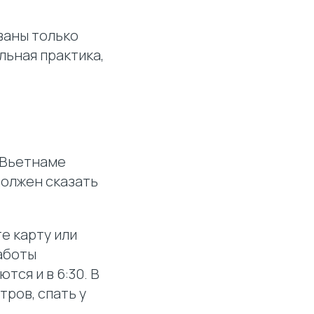
ваны только
льная практика,
и Вьетнаме
должен сказать
е карту или
аботы
тся и в 6:30. В
тров, спать у