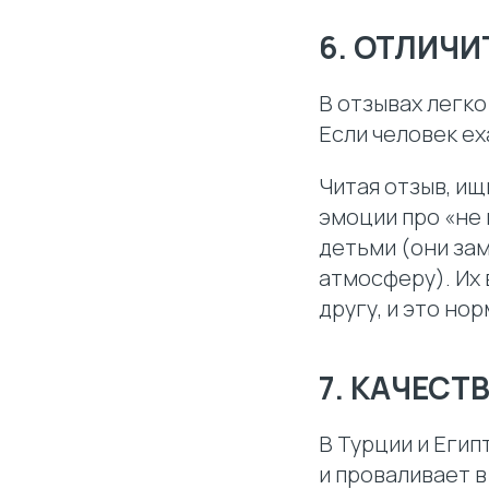
6. ОТЛИЧИ
В отзывах легко
Если человек ех
Читая отзыв, ищ
эмоции про «не
детьми (они зам
атмосферу). Их 
другу, и это но
7. КАЧЕСТВ
В Турции и Егип
и проваливает в