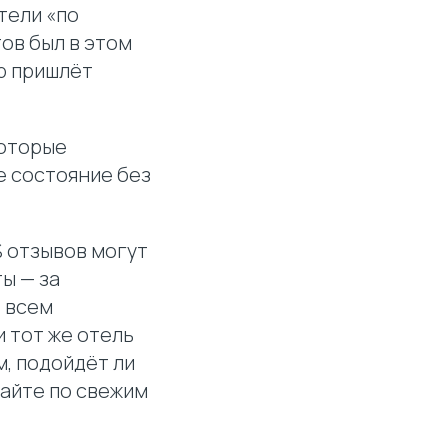
тели «по
ов был в этом
р пришлёт
которые
е состояние без
% отзывов могут
ы — за
о всем
и тот же отель
м, подойдёт ли
майте по свежим