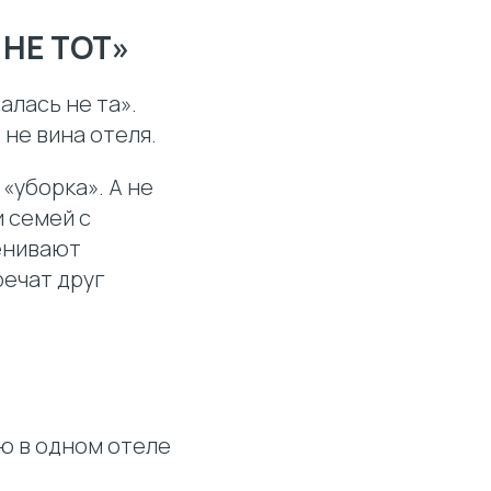
 НЕ ТОТ»
алась не та».
 не вина отеля.
 «уборка». А не
 семей с
ценивают
речат друг
ню в одном отеле