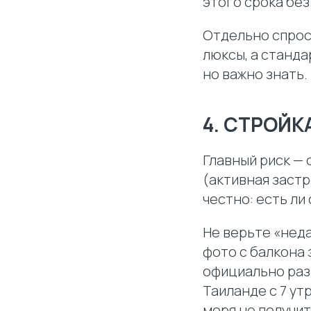
этого срока бе
Отдельно спрос
люксы, а станда
но важно знать.
4. СТРОЙК
Главный риск — 
(активная заст
честно: есть ли 
Не верьте «нед
фото с балкона
официально разр
Таиланде с 7 утр
моря не получит