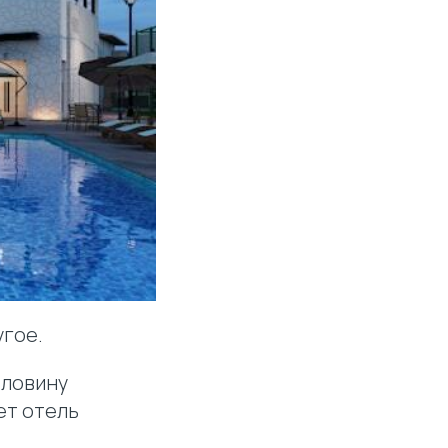
угое.
оловину
ет отель