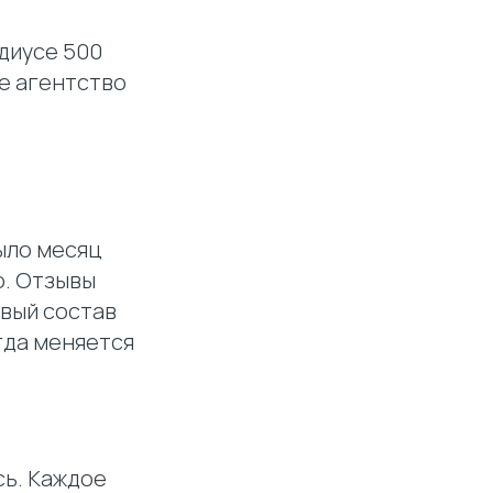
диусе 500
ее агентство
ыло месяц
о. Отзывы
овый состав
гда меняется
сь. Каждое