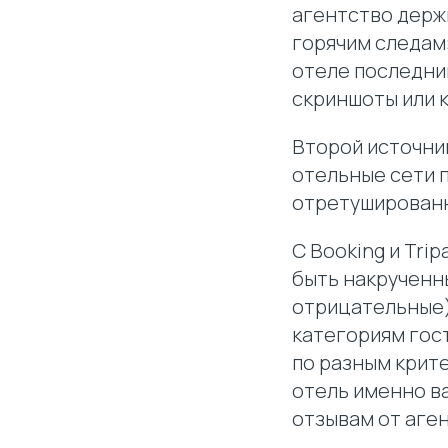
агентство держи
горячим следам»
отеле последни
скриншоты или 
Второй источник
отельные сети 
отретушированн
С Booking и Tri
быть накрученны
отрицательные).
категориям гост
по разным крите
отель именно ва
отзывам от аген