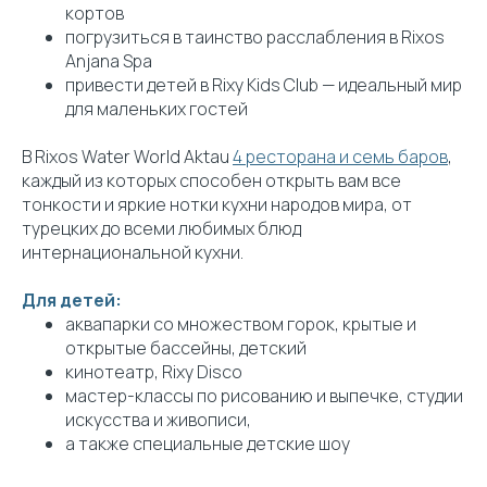
кортов
погрузиться в таинство расслабления в Rixos
Anjana Spa
привести детей в Rixy Kids Club — идеальный мир
для маленьких гостей
В Rixos Water World Aktau
4 ресторана и семь баров
,
каждый из которых способен открыть вам все
тонкости и яркие нотки кухни народов мира, от
турецких до всеми любимых блюд
интернациональной кухни.
Для детей:
аквапарки со множеством горок, крытые и
открытые бассейны, детский
кинотеатр, Rixy Disco
мастер-классы по рисованию и выпечке, студии
искусства и живописи,
а также специальные детские шоу